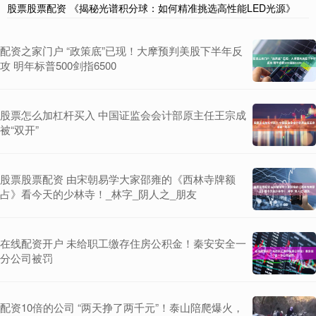
股票股票配资 《揭秘光谱积分球：如何精准挑选高性能LED光源》
配资之家门户 “政策底”已现！大摩预判美股下半年反
攻 明年标普500剑指6500
股票怎么加杠杆买入 中国证监会会计部原主任王宗成
被“双开”
股票股票配资 由宋朝易学大家邵雍的《西林寺牌额
占》看今天的少林寺！_林字_阴人之_朋友
在线配资开户 未给职工缴存住房公积金！秦安安全一
分公司被罚
配资10倍的公司 “两天挣了两千元”！泰山陪爬爆火，