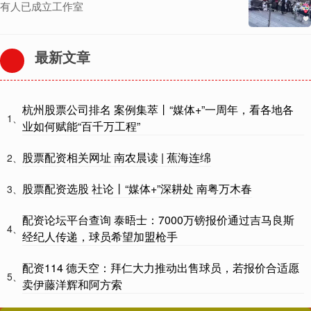
有人已成立工作室
最新文章
杭州股票公司排名 案例集萃丨“媒体+”一周年，看各地各
1、
业如何赋能“百千万工程”
股票配资相关网址 南农晨读 | 蕉海连绵
2、
股票配资选股 社论丨“媒体+”深耕处 南粤万木春
3、
配资论坛平台查询 泰晤士：7000万镑报价通过吉马良斯
4、
经纪人传递，球员希望加盟枪手
配资114 德天空：拜仁大力推动出售球员，若报价合适愿
5、
卖伊藤洋辉和阿方索