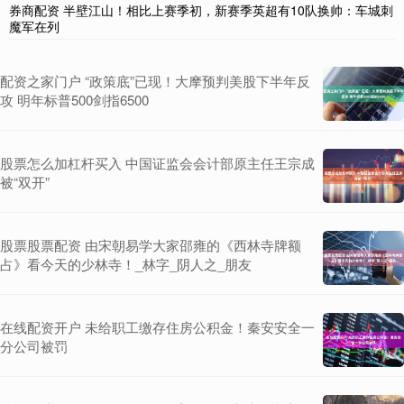
券商配资 半壁江山！相比上赛季初，新赛季英超有10队换帅：车城刺
魔军在列
配资之家门户 “政策底”已现！大摩预判美股下半年反
攻 明年标普500剑指6500
股票怎么加杠杆买入 中国证监会会计部原主任王宗成
被“双开”
股票股票配资 由宋朝易学大家邵雍的《西林寺牌额
占》看今天的少林寺！_林字_阴人之_朋友
在线配资开户 未给职工缴存住房公积金！秦安安全一
分公司被罚