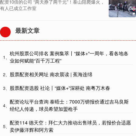
配资10倍的公司 “两天挣了两千元”！泰山陪爬爆火，
有人已成立工作室
最新文章
杭州股票公司排名 案例集萃丨“媒体+”一周年，看各地各
1、
业如何赋能“百千万工程”
股票配资相关网址 南农晨读 | 蕉海连绵
2、
股票配资选股 社论丨“媒体+”深耕处 南粤万木春
3、
配资论坛平台查询 泰晤士：7000万镑报价通过吉马良斯
4、
经纪人传递，球员希望加盟枪手
配资114 德天空：拜仁大力推动出售球员，若报价合适愿
5、
卖伊藤洋辉和阿方索