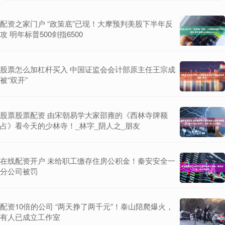
配资之家门户 “政策底”已现！大摩预判美股下半年反
攻 明年标普500剑指6500
股票怎么加杠杆买入 中国证监会会计部原主任王宗成
被“双开”
股票股票配资 由宋朝易学大家邵雍的《西林寺牌额
占》看今天的少林寺！_林字_阴人之_朋友
在线配资开户 未给职工缴存住房公积金！秦安安全一
分公司被罚
配资10倍的公司 “两天挣了两千元”！泰山陪爬爆火，
有人已成立工作室