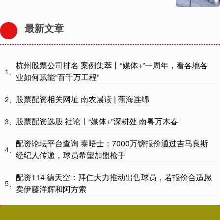
最新文章
杭州股票公司排名 案例集萃丨“媒体+”一周年，看各地各
1、
业如何赋能“百千万工程”
股票配资相关网址 南农晨读 | 蕉海连绵
2、
股票配资选股 社论丨“媒体+”深耕处 南粤万木春
3、
配资论坛平台查询 泰晤士：7000万镑报价通过吉马良斯
4、
经纪人传递，球员希望加盟枪手
配资114 德天空：拜仁大力推动出售球员，若报价合适愿
5、
卖伊藤洋辉和阿方索