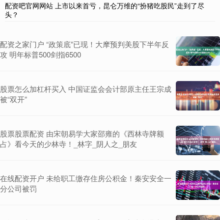
配资吧官网网站 上市以来首亏，昆仑万维的“扮猪吃股民”走到了尽
头？
配资之家门户 “政策底”已现！大摩预判美股下半年反
攻 明年标普500剑指6500
股票怎么加杠杆买入 中国证监会会计部原主任王宗成
被“双开”
股票股票配资 由宋朝易学大家邵雍的《西林寺牌额
占》看今天的少林寺！_林字_阴人之_朋友
在线配资开户 未给职工缴存住房公积金！秦安安全一
分公司被罚