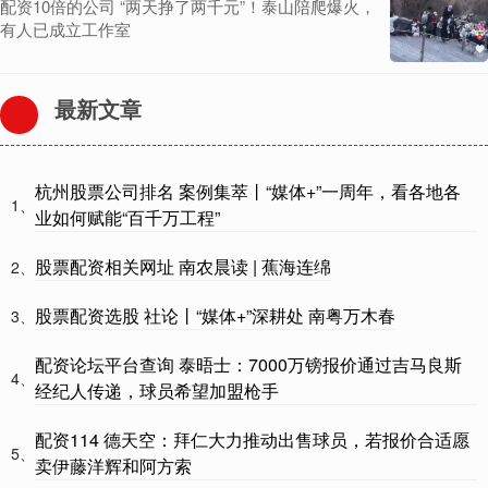
配资10倍的公司 “两天挣了两千元”！泰山陪爬爆火，
有人已成立工作室
最新文章
杭州股票公司排名 案例集萃丨“媒体+”一周年，看各地各
1、
业如何赋能“百千万工程”
股票配资相关网址 南农晨读 | 蕉海连绵
2、
股票配资选股 社论丨“媒体+”深耕处 南粤万木春
3、
配资论坛平台查询 泰晤士：7000万镑报价通过吉马良斯
4、
经纪人传递，球员希望加盟枪手
配资114 德天空：拜仁大力推动出售球员，若报价合适愿
5、
卖伊藤洋辉和阿方索