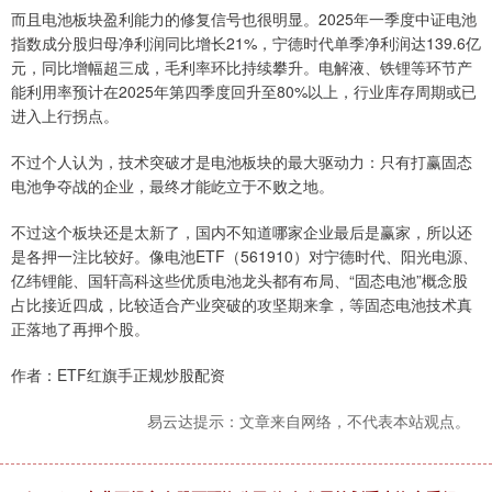
而且电池板块盈利能力的修复信号也很明显。2025年一季度中证电池
指数成分股归母净利润同比增长21%，宁德时代单季净利润达139.6亿
元，同比增幅超三成，毛利率环比持续攀升。电解液、铁锂等环节产
能利用率预计在2025年第四季度回升至80%以上，行业库存周期或已
进入上行拐点。
不过个人认为，技术突破才是电池板块的最大驱动力：只有打赢固态
电池争夺战的企业，最终才能屹立于不败之地。
不过这个板块还是太新了，国内不知道哪家企业最后是赢家，所以还
是各押一注比较好。像电池ETF（561910）对宁德时代、阳光电源、
亿纬锂能、国轩高科这些优质电池龙头都有布局、“固态电池”概念股
占比接近四成，比较适合产业突破的攻坚期来拿，等固态电池技术真
正落地了再押个股。
作者：ETF红旗手正规炒股配资
易云达提示：文章来自网络，不代表本站观点。