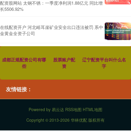
配资股网站 太钢不锈：一季度净利润1.88亿元 同比增
长5506.92%
在线配资开户 河北峪耳崖矿业安全出口违法被罚 系中
金黄金全资子公司
成都正规配资公司有哪
股票账户配
辽宁配资平台叫什么名
些
资
字
友情链接：
Powered by
易云达
RSS地图
HTML地图
Copyright
© 2013-2026 华林优配 版权所有