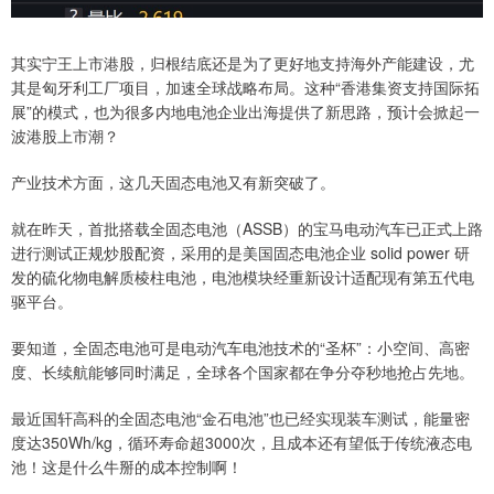
其实宁王上市港股，归根结底还是为了更好地支持海外产能建设，尤
其是匈牙利工厂项目，加速全球战略布局。这种“香港集资支持国际拓
展”的模式，也为很多内地电池企业出海提供了新思路，预计会掀起一
波港股上市潮？
产业技术方面，这几天固态电池又有新突破了。
就在昨天，首批搭载全固态电池（ASSB）的宝马电动汽车已正式上路
进行测试正规炒股配资，采用的是美国固态电池企业 solid power 研
发的硫化物电解质棱柱电池，电池模块经重新设计适配现有第五代电
驱平台。
要知道，全固态电池可是电动汽车电池技术的“圣杯”：小空间、高密
度、长续航能够同时满足，全球各个国家都在争分夺秒地抢占先地。
最近国轩高科的全固态电池“金石电池”也已经实现装车测试，能量密
度达350Wh/kg，循环寿命超3000次，且成本还有望低于传统液态电
池！这是什么牛掰的成本控制啊！