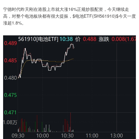
宁德时代昨天刚在港股上市就大涨16%正规炒股配资，今天继续走
高，对整个电池板块都有很大提振，$电池ETF(SH561910)$今天一度
涨超1.8%。